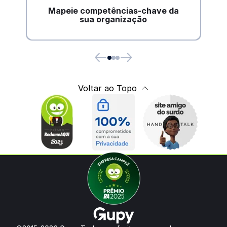
Identifique os conhecimentos e habilidades
Mapeie competências-chave da
mais estratégicos para garantir continuidade e
sua organização
performance no futuro.
Voltar ao Topo