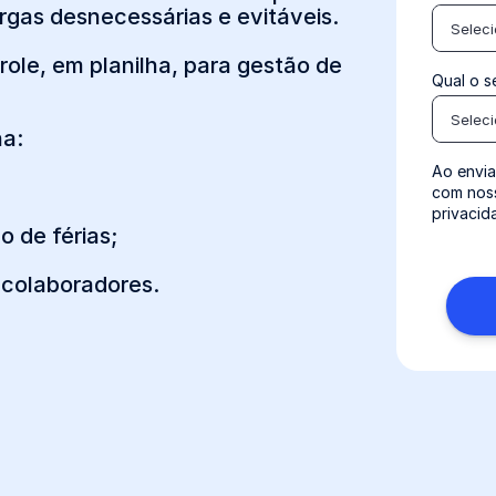
rgas desnecessárias e evitáveis.
Selec
role, em planilha, para gestão de
Qual o s
Selec
ha:
Ao envia
com no
privacid
o de férias;
 colaboradores.