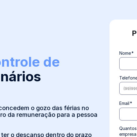
P
Nome
*
ntrole de
nários
Telefon
Email
*
concedem o gozo das férias no
bro da remuneração para a pessoa
Quantos 
o ter o descanso dentro do prazo
empresa